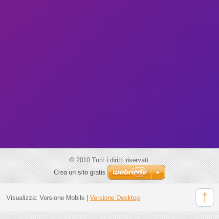
Contatti
Bulåggna
posta@bu
laggna.i
t
© 2010 Tutti i diritti riservati.
Crea un sito gratis
Visualizza:
Versione Mobile
|
Versione Desktop