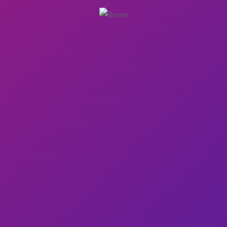
Tante idee per un regalo originale:
felpe, magliette, cappellini,
grembiuli da cucina, ecc.. Clicca qui
per entrare nella Butaiga!
Accedi alla tua mail
Posta
@bulaggna.it @ataldegg.it