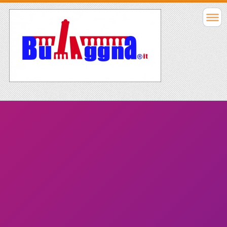
Tag: Nettuno
Fontana del Nettuno
https://bulaggna.webnode.it/storia-e-
monumenti/monumenti-piazze-e-luoghi-di-
bologna/fontana-del-nettuno/