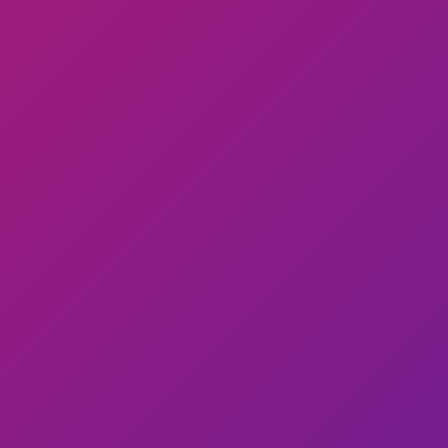
Bulåggna
Promuovi anche tu la tua pagina
La Butaiga ed Bulåggna