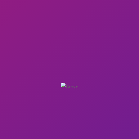
tratto da
wikipedia.
Bulåggna
Promuovi anche tu la tua pagina
La Butaiga ed Bulåggna