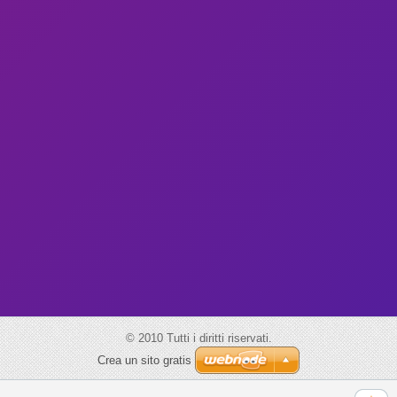
Contatti
Bulåggna
posta@bu
laggna.i
t
© 2010 Tutti i diritti riservati.
Crea un sito gratis