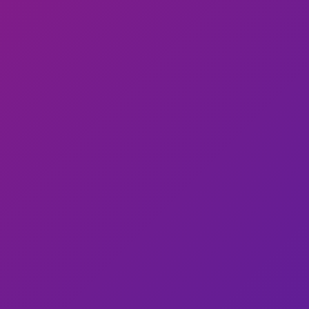
Tante idee per un regalo originale:
felpe, magliette, cappellini,
grembiuli da cucina, ecc.. Clicca qui
per entrare nella Butaiga!
Accedi alla tua mail
Posta
@bulaggna.it @ataldegg.it